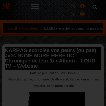
Aller
au
contenu
Accueil
Chroniques
KARRAS exorcise vos peurs (ou pas) av
»
»
KARRAS exorcise vos peurs (ou pas)
avec NONE MORE HERETIC –
Chronique de leur 1er Album – LOUD
TV – Webzine
Date de publication :
29/03/2020
Mots-clés :
aqme
,
chronique
,
Death metal
,
france
,
karras
,
mass
hysteria
,
none more heretic