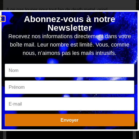
A ne pas louper pour tout fan de death metal, grind
Abonnez-vous à notre
Newsletter
Sortie le 27 mars 2020
Recevez nos informations directement dans votre
boîte mail. Leur nombre est limité. Vous, comme
nous, n’aimons pas les mails intrusifs.
OZENOF
#karras #etiennesarthoux # yannheurtaux #diegojanson
#nonemoreheretic #negativ #deathmetal #oldschool #poetry
#poesie #loudtv #webzine #chronique #frenchmetal
Envoyer