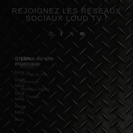
REJOIGNEZ LES RÉSEAUX
SOCIAUX LOUD TV !
Styles
Liens du site
musicaux
Accueil
Metal
Plan du site
Death
Connexion
Metal
Mentions légales
Black
Contact
Metal
Heavy
Metal
Rock