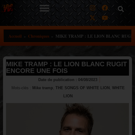
Aller
au
contenu
Accueil
Chroniques
MIKE TRAMP : LE LION BLANC RUGI
»
»
MIKE TRAMP : LE LION BLANC RUGIT
ENCORE UNE FOIS
Date de publication :
04/08/2023
Mots-clés :
Mike tramp
,
THE SONGS OF WHITE LION
,
WHITE
LION