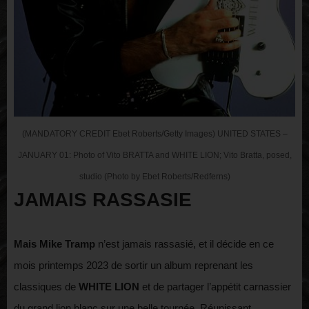
(MANDATORY CREDIT Ebet Roberts/Getty Images) UNITED STATES –
JANUARY 01: Photo of Vito BRATTA and WHITE LION; Vito Bratta, posed,
studio (Photo by Ebet Roberts/Redferns)
JAMAIS RASSASIE
Mais Mike Tramp
n’est jamais rassasié, et il décide en ce
mois printemps 2023 de sortir un album reprenant les
classiques de
WHITE LION
et de partager l’appétit carnassier
du grand lion blanc sur une belle tournée. Réunissant