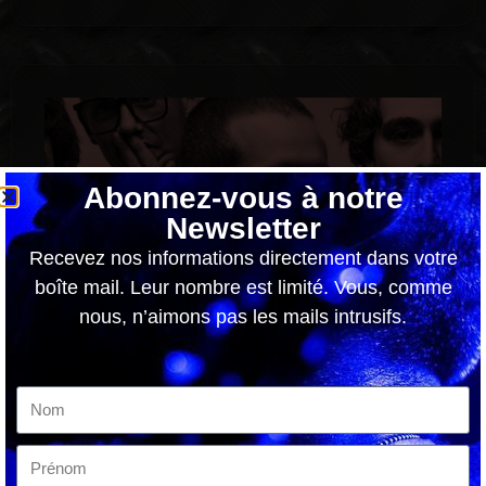
Abonnez-vous à notre
Newsletter
Recevez nos informations directement dans votre
boîte mail. Leur nombre est limité. Vous, comme
nous, n’aimons pas les mails intrusifs.
Dead Poet Society annonce son troisième
album Monarch
7 août 2026
Dead Poet Society annonce son troisième
album Monarch et dévoile un nouveau single L’attente est
terminée. Après avoir alimenté les spéculations ces