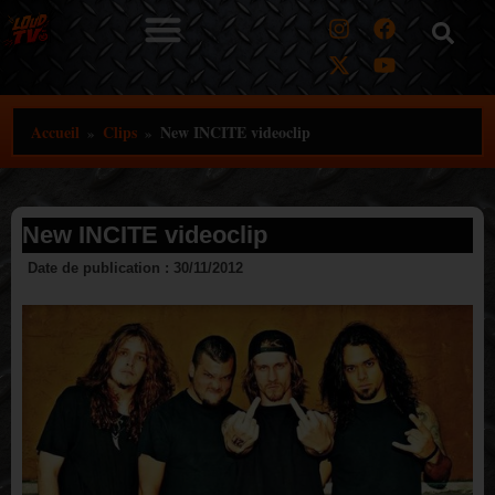
Aller
au
contenu
Accueil
Clips
New INCITE videoclip
»
»
New INCITE videoclip
Date de publication :
30/11/2012