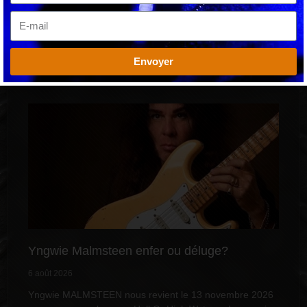
dernières semaines avec les
Lire la suite »
Envoyer
Yngwie Malmsteen enfer ou déluge?
6 août 2026
Yngwie MALMSTEEN nous revient le 13 novembre 2026