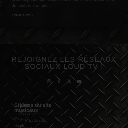
de tomber et on peut
Lire la suite »
REJOIGNEZ LES RÉSEAUX
SOCIAUX LOUD TV !
Styles
Liens du site
musicaux
Accueil
Metal
Plan du site
Death
Connexion