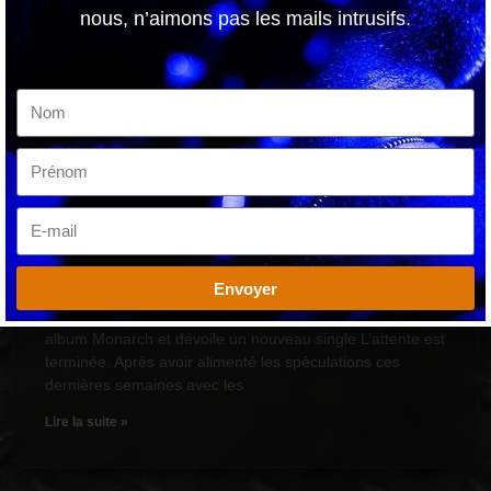
nous, n’aimons pas les mails intrusifs.
Dead Poet Society annonce son troisième
album Monarch
7 août 2026
Envoyer
Dead Poet Society annonce son troisième
album Monarch et dévoile un nouveau single L’attente est
terminée. Après avoir alimenté les spéculations ces
dernières semaines avec les
Lire la suite »