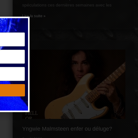
spéculations ces dernières semaines avec les
Lire la suite »
Yngwie Malmsteen enfer ou déluge?