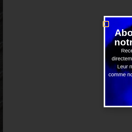
Abo
not
Rece
directem
Leur n
comme nou