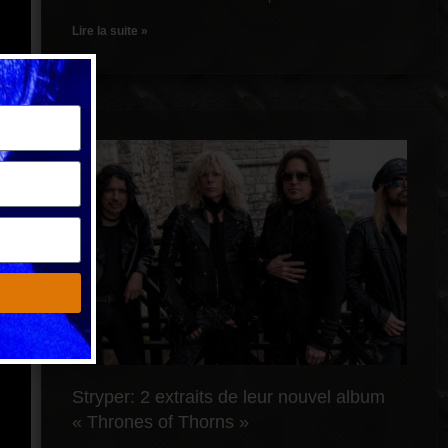
Lire la suite »
Stryper: 2 extraits de leur nouvel album
« Thrones of Thorns »