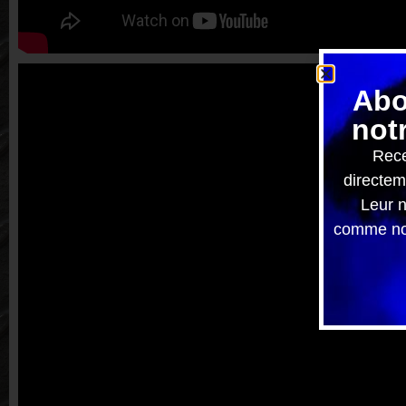
Abo
not
Rece
directem
Leur n
comme nou