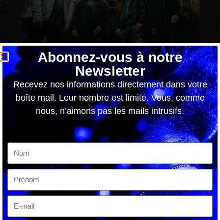
Abonnez-vous à notre
Newsletter
Xentrix dévoile « Allied With The Enemy »
Recevez nos informations directement dans votre
8 août 2026
boîte mail. Leur nombre est limité. Vous, comme
Xentrix dévoile « Allied With The Enemy » Les légendes
nous, n’aimons pas les mails intrusifs.
du thrash metal britannique Xentrix frappent à nouveau
un grand coup ! Le groupe vient de dévoiler
Lire la suite »