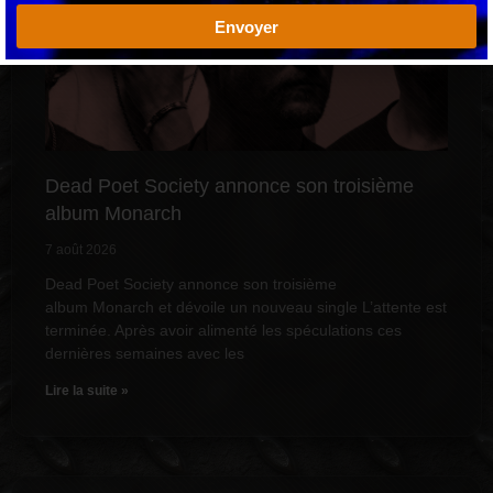
Envoyer
Dead Poet Society annonce son troisième
album Monarch
7 août 2026
Dead Poet Society annonce son troisième
album Monarch et dévoile un nouveau single L’attente est
terminée. Après avoir alimenté les spéculations ces
dernières semaines avec les
Lire la suite »