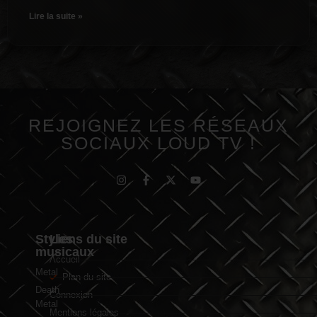
Lire la suite »
REJOIGNEZ LES RÉSEAUX
SOCIAUX LOUD TV !
Styles
Liens du site
musicaux
Accueil
Metal
Plan du site
Death
Connexion
Metal
Mentions légales