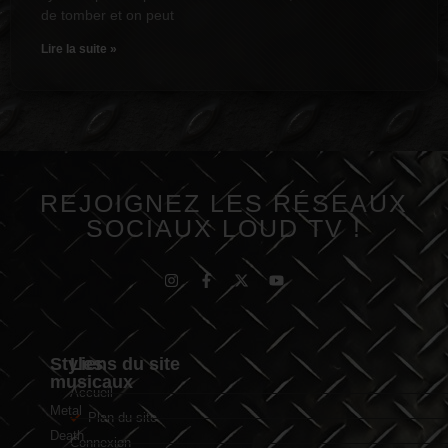
de tomber et on peut
Lire la suite »
REJOIGNEZ LES RÉSEAUX
SOCIAUX LOUD TV !
Styles
Liens du site
musicaux
Accueil
Metal
Plan du site
Death
Connexion