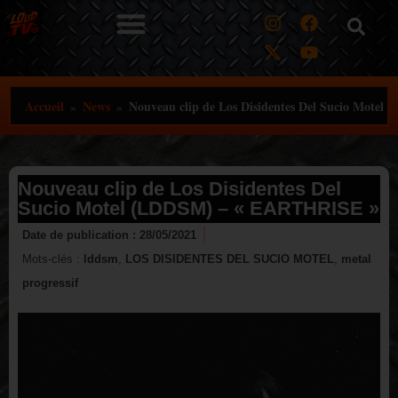
Aller
au
contenu
Accueil
News
Nouveau clip de Los Disidentes Del Sucio Mote
»
»
Nouveau clip de Los Disidentes Del
Sucio Motel (LDDSM) – « EARTHRISE »
Date de publication :
28/05/2021
Mots-clés :
lddsm
,
LOS DISIDENTES DEL SUCIO MOTEL
,
metal
progressif