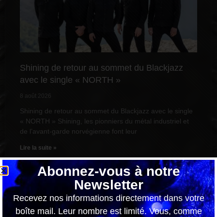
Shining de retour au sommet du Blackjazz
avec le single « NORTH »
8 août 2026
Shining de retour au sommet du Blackjazz avec le single
« NORTH » Shining, les pionniers du métal industriel et
de l’avant-garde norvégienne font leur
Lire la suite »
Abonnez-vous à notre
Newsletter
Recevez nos informations directement dans votre
boîte mail. Leur nombre est limité. Vous, comme