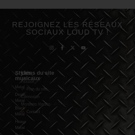
REJOIGNEZ LES RÉSEAUX
SOCIAUX LOUD TV !
Styles
Liens du site
musicaux
Accueil
Metal
Plan du site
Death
Connexion
Metal
Mentions légales
Black
Contact
Metal
Heavy
Metal