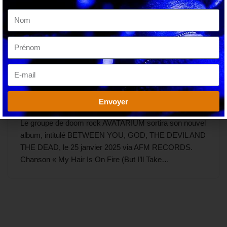
AVATARIUM : NOUVELLE ŒUVRE
BETWEEN YOU, GOD, THE DEVIL AND
THE DEAD
Envoyer
par
David
16 juillet 2024
Le groupe de doom rock AVATARIUM sortira son nouvel
album, intitulé BETWEEN YOU, GOD, THE DEVIL AND
THE DEAD, le 25 janvier 2025 via AFM RECORDS.
Chanson « My Hair Is On Fire (But I’ll Take…