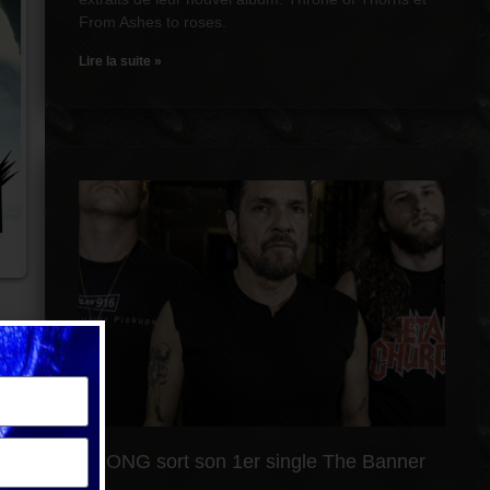
From Ashes to roses.
Lire la suite »
PRONG sort son 1er single The Banner