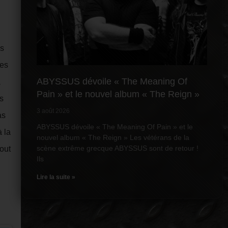
is
res
ABYSSUS dévoile « The Meaning Of
à
Pain » et le nouvel album « The Reign »
s
3 août 2026
as
ABYSSUS dévoile « The Meaning Of Pain » et le
 la
nouvel album « The Reign » Les vétérans de la
scène extrême grecque ABYSSUS sont de retour !
out
Ils
Lire la suite »