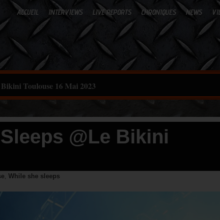
ACCUEIL
INTERVIEWS
LIVE REPORTS
CHRONIQUES
NEWS
VI
 Bikini Toulouse 16 Mai 2023
 Sleeps @Le Bikini
se
,
While she sleeps