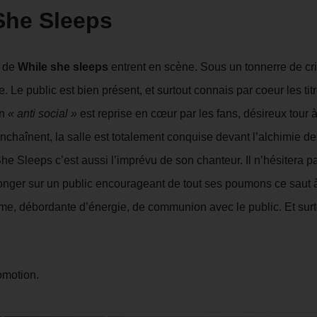
She Sleeps
s de
While she sleeps
entrent en scène. Sous un tonnerre de cr
. Le public est bien présent, et surtout connais par coeur les tit
on
« anti social »
est reprise en cœur par les fans, désireux tour 
nchaînent, la salle est totalement conquise devant l’alchimie de
e Sleeps c’est aussi l’imprévu de son chanteur. Il n’hésitera p
longer sur un public encourageant de tout ses poumons ce saut à
aime, débordante d’énergie, de communion avec le public. Et surt
omotion.