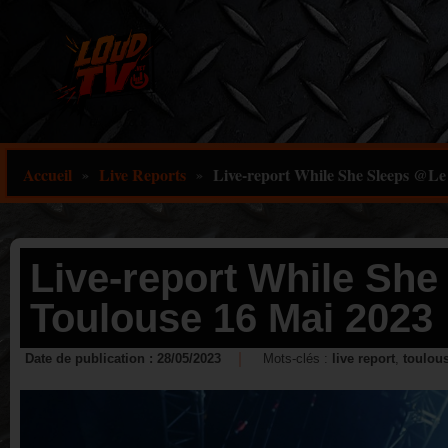
Aller
au
contenu
Accueil
Live Reports
Live-report While She Sleeps @Le
»
»
Live-report While She
Toulouse 16 Mai 2023
Date de publication :
28/05/2023
Mots-clés :
live report
,
toulou