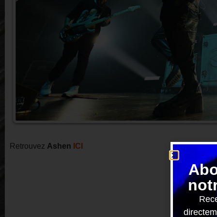
Retrouvez
Ashen
ICI
Abo
not
Re
Rece
directem