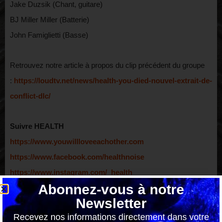
Jake Duzsik (Chant, guitare)
BJ Miller Miller (Batterie)
John Famiglietti (Basse)
Retrouvez notre article à propos du clip précédent du groupe
:
https://loudtv.net/news/health-you-died-nouvel-extrait-de-
conflict-dlc/
Suivre HEALTH
https://www.youwillloveeachother.com
https://www.facebook.com/healthnoise
https://www.instagram.com/_health_
Abonnez-vous à notre
Newsletter
Recevez nos informations directement dans votre