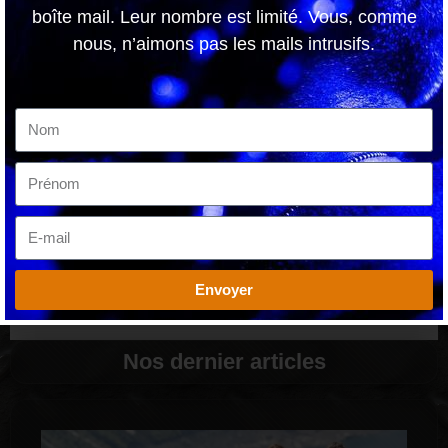
Anne
boîte mail. Leur nombre est limité. Vous, comme
nous, n’aimons pas les mails intrusifs.
ARTICLE PRÉCÉDENT
ARTICLE SUIVANT
YUNGBLUD annule sa tournée US pour privilégier sa santé
Ultra Vomit à l’assault des Zéniths : le programme !
PARTAGER CET
ARTICLE
Envoyer
Nos dernier articles