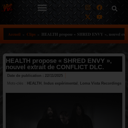
Aller
au
contenu
Accueil
Clips
HEALTH propose « SHRED ENVY », nouvel ext
»
»
HEALTH propose « SHRED ENVY »,
nouvel extrait de CONFLICT DLC.
Date de publication :
22/11/2025
Mots-clés :
HEALTH
,
Indus expérimental
,
Loma Vista Recordings