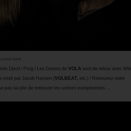
a metal band
orie Djent / Prog ! Les Danois de
VOLA
sont de retour avec Wi
urs mixé par Jacob Hansen (
VOLBEAT
, etc.) ! Retrouvez notre
he pas sa joie de retrouver les scènes européennes …