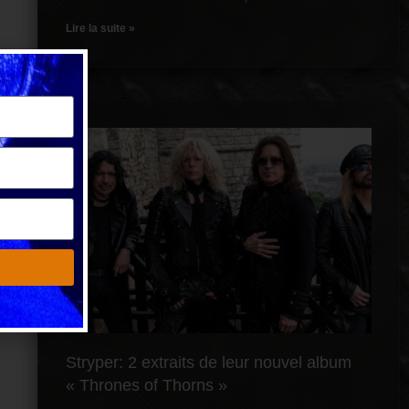
Lire la suite »
T
»
Stryper: 2 extraits de leur nouvel album
« Thrones of Thorns »