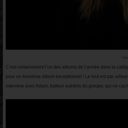
Vol
C’est certainement l’un des albums de l’année dans la catég
pour un troisième album exceptionnel ! Le tout est par aille
interview avec Adam, batteur suédois du groupe, qui ne cac