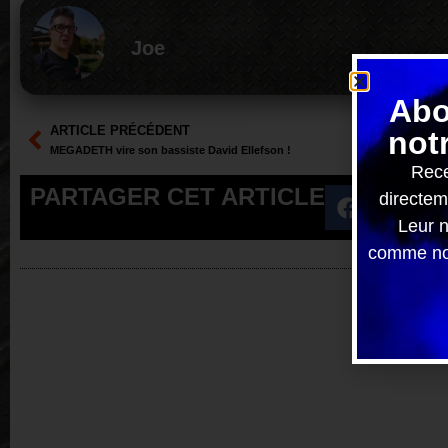
Joe
Abo
ARTICLE PRÉCÉDENT
not
MEGADETH vire son bassiste David Ellefson !
Rece
PARTAGER CET ARTICLE
directem
Leur n
comme nou