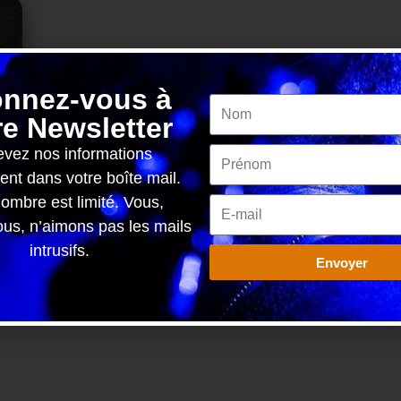
nnez-vous à
ARTICLE SUIVAN
re Newsletter
Vidéo – Interview de No Terror In the Bang pour l’album « Eclosion 
vez nos informations
ent dans votre boîte mail.
ombre est limité. Vous,
s, n’aimons pas les mails
intrusifs.
Envoyer