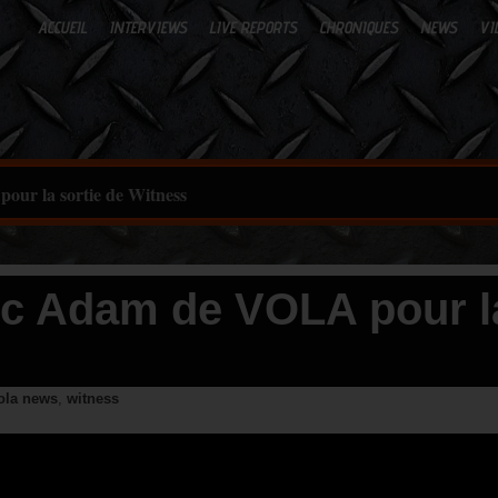
ACCUEIL
INTERVIEWS
LIVE REPORTS
CHRONIQUES
NEWS
VI
ur la sortie de Witness
ec Adam de VOLA pour l
ola news
,
witness