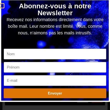
https://www.instagram.com/moormetal/
Abonnez-vous à notre
Newsletter
PAPABORDG POUR LOUD TV.
Recevez nos informations directement dans votre
boîte mail. Leur nombre est limité. Vous, comme
nous, n’aimons pas les mails intrusifs.
Joe
ARTICLE PRÉCÉDENT
ARTICLE SUIVANT
NORTHERN LIGHTS nous parle de son nouvel opus « Oracle »
La poésie noire de Novembre sort le 5 mai chez Source Atone Records
PARTAGER CET
ARTICLE
Envoyer