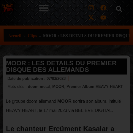
Aller
au
contenu
Accueil
Clips
MOOR : LES DETAILS DU PREMIER DISQUE
»
»
MOOR : LES DETAILS DU PREMIER
DISQUE DES ALLEMANDS
Date de publication :
07/03/2023
Mots-clés :
doom metal
,
MOOR
,
Premier Album HEAVY HEART
Le groupe doom allemand
MOOR
sortira son album, intitulé
HEAVY HEART, le 17 mai 2023 via BELIEVE DIGITAL.
Le chanteur
Ercüment Kasalar
a