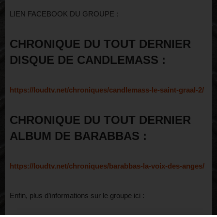
LIEN FACEBOOK DU GROUPE :
CHRONIQUE DU TOUT DERNIER
DISQUE DE CANDLEMASS :
https://loudtv.net/chroniques/candlemass-le-saint-graal-2/
CHRONIQUE DU TOUT DERNIER
ALBUM DE BARABBAS :
https://loudtv.net/chroniques/barabbas-la-voix-des-anges/
Enfin, plus d’informations sur le groupe ici :