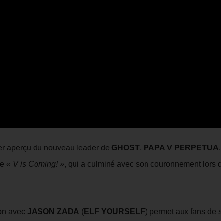
mier aperçu du nouveau leader de
GHOST
,
PAPA V PERPETUA
.
ne
« V is Coming! »
, qui a culminé avec son couronnement lors 
ion avec
JASON ZADA
(
ELF YOURSELF
) permet aux fans de 