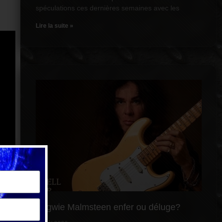
spéculations ces dernières semaines avec les
Lire la suite »
Yngwie Malmsteen enfer ou déluge?