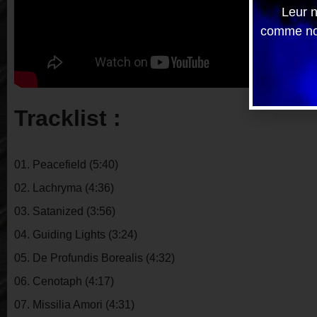
Leur n
comme nou
Tracklist :
01. Peacefield (5:40)
02. Lachryma (4:36)
03. Satanized (3:56)
04. Guiding Lights (3:24)
05. De Profundis Borealis (4:32)
06. Cenotaph (4:17)
07. Missilia Amori (4:31)