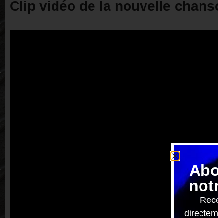
Clip vidéo de la nouvelle chans
Abo
not
Rece
directem