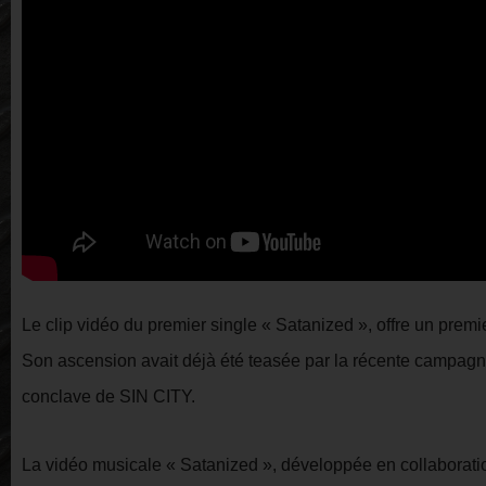
Le clip vidéo du premier single « Satanized », offre un pre
Son ascension avait déjà été teasée par la récente campag
conclave de SIN CITY.
La vidéo musicale « Satanized », développée en collaborat