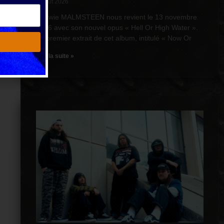
6 août 2026
Yngwie MALMSTEEN nous revient le 13 novembre
2026 avec son nouvel opus « Hell Or High Water ».
Le premier extrait de cet album, intitulé « Now Or
Lire la suite »