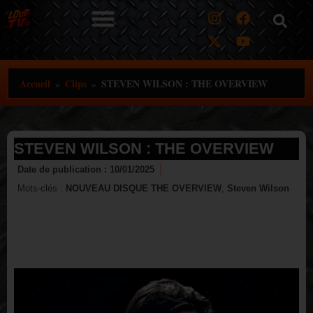
Aller
au
contenu
Accueil
Clips
STEVEN WILSON : THE OVERVIEW
»
»
STEVEN WILSON : THE OVERVIEW
Date de publication :
10/01/2025
Mots-clés :
NOUVEAU DISQUE THE OVERVIEW
,
Steven Wilson