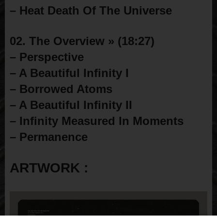
– Heat Death Of The Universe
02. The Overview » (18:27)
– Perspective
– A Beautiful Infinity I
– Borrowed Atoms
– A Beautiful Infinity II
– Infinity Measured In Moments
– Permanence
ARTWORK :